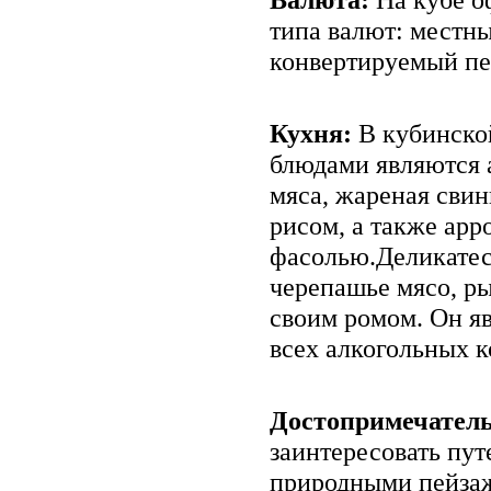
типа валют: местны
конвертируемый пе
Кухня:
В кубинско
блюдами являются 
мяса, жареная свин
рисом, а также арр
фасолью.Деликатес
черепашье мясо, ры
своим ромом. Он я
всех алкогольных к
Достопримечатель
заинтересовать пу
природными пейза