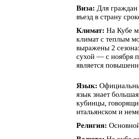
Виза:
Для граждан
въезд в страну срок
Климат:
На Кубе м
климат с теплым мо
выражены 2 сезона
сухой — с ноября п
является повышенн
Язык:
Официальны
язык знает большая
кубинцы, говорящи
итальянском и нем
Религия:
Основной
Валюта:
На кубе о