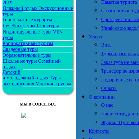
Памятка туриста
2019
Пляжный отдых
Экскурсионные
Сезонность в отд
туры
Срок действия за
Горнолыжные курорты
Лечебные туры
Шоп-туры
Узнай свою задол
Индивидуальные туры
VIP-
Услуги
туры
Корпоративный туризм
Визы
Свадебные туры
Туры в рассрочку
Образовательные туры
Школьные туры
Семейный
Заказ тура не вых
отдых
Трансфер до аэро
Детский
и молодежный отдых
Туры
Подарочные сер
выходного дня
Морские круизы
Оплата
О компании
МЫ В СОЦСЕТЯХ:
О нас
Наши сотрудник
Журнал Путешес
Контакты