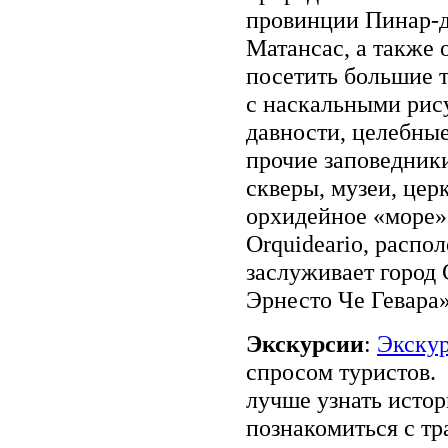
провинции Пинар-д
Матансас, а также 
посетить большие 
с наскальными рис
давности, целебны
прочие заповедник
скверы, музеи, цер
орхидейное «море»
Orquideario, распо
заслуживает город 
Эрнесто Че Гевара»
Экскурсии
:
Экску
спросом туристов.
лучше узнать истор
познакомиться с тр