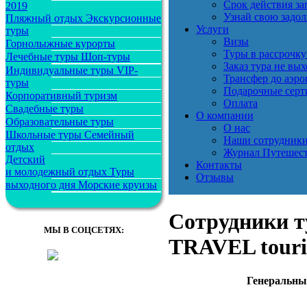
Срок действия за
2019
Узнай свою задол
Пляжный отдых
Экскурсионные
Услуги
туры
Визы
Горнолыжные курорты
Туры в рассрочку
Лечебные туры
Шоп-туры
Заказ тура не вых
Индивидуальные туры
VIP-
Трансфер до аэро
туры
Подарочные сер
Корпоративный туризм
Оплата
Свадебные туры
О компании
Образовательные туры
О нас
Школьные туры
Семейный
Наши сотрудник
отдых
Журнал Путешес
Детский
Контакты
и молодежный отдых
Туры
Отзывы
выходного дня
Морские круизы
Сотрудники 
МЫ В СОЦСЕТЯХ:
TRAVEL touris
Генеральны