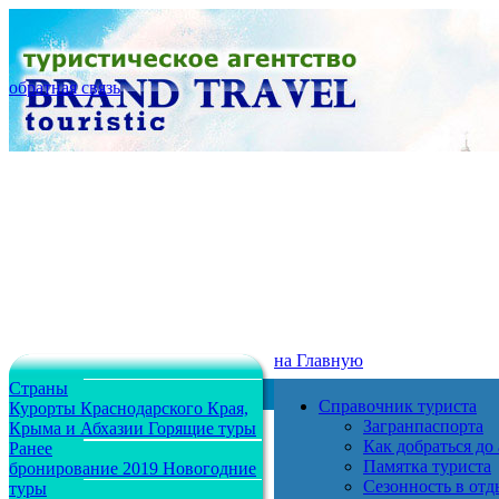
обратная связь
на Главную
Страны
Справочник туриста
Курорты Краснодарского Края,
Загранпаспорта
Крыма и Абхазии
Горящие туры
Как добраться до
Ранее
Памятка туриста
бронирование 2019
Новогодние
Сезонность в отд
туры